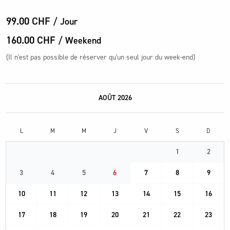
99.00 CHF
/ Jour
160.00 CHF
/ Weekend
(Il n'est pas possible de réserver qu'un seul jour du week-end)
AOÛT 2026
L
M
M
J
V
S
D
1
2
3
4
5
6
7
8
9
10
11
12
13
14
15
16
17
18
19
20
21
22
23