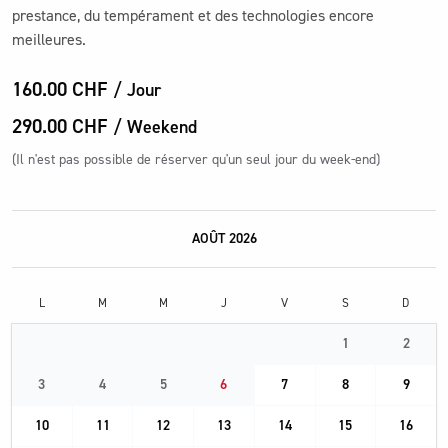
prestance, du tempérament et des technologies encore
meilleures.
160.00 CHF
/ Jour
290.00 CHF
/ Weekend
(Il n'est pas possible de réserver qu'un seul jour du week-end)
AOÛT 2026
L
M
M
J
V
S
D
1
2
3
4
5
6
7
8
9
10
11
12
13
14
15
16