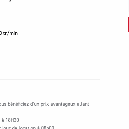
0 tr/min
ous bénéficiez d’un prix avantageux allant
0 à 18H30
r jour de location à 08h00